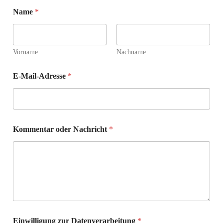
Name
*
Vorname
Nachname
E-Mail-Adresse
*
Kommentar oder Nachricht
*
N
Einwilligung zur Datenverarbeitung
*
a